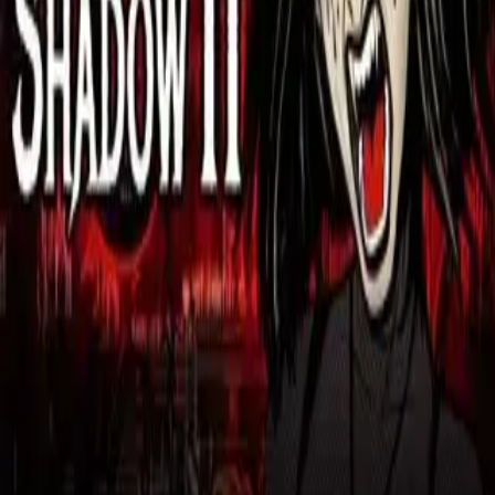
monitoring otomatis yang
bekerja 24 jam
. Sistem ini
berfungsi untuk mendeteksi aktivitas mencurigakan
dan menjaga agar operasional tetap berjalan dengan
normal. Dengan adanya pemantauan berkelanjutan,
stabilitas layanan dapat selalu terjaga.
Dengan kombinasi antara
transaksi cepat
, sistem
keamanan yang kuat, dan server yang stabil,
ASUSTOTO memberikan pengalaman platform
online yang lebih andal. Pengguna dapat menikmati
layanan dengan lebih tenang karena setiap proses
telah dirancang untuk mengutamakan kenyamanan
dan perlindungan data secara menyeluruh.
Lihat Semua
home
explore