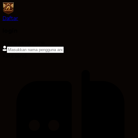
Daftar
login
Nama pengguna
Kata sandi