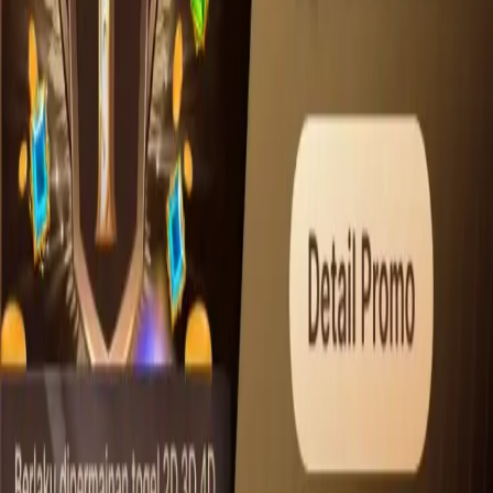
dikirimkan melalui sistem. Dengan begitu, risiko
kebocoran data dapat diminimalkan secara maksimal.
Selain itu, platform ini juga didukung oleh sistem
monitoring otomatis yang
bekerja 24 jam
. Sistem ini
berfungsi untuk mendeteksi aktivitas mencurigakan
dan menjaga agar operasional tetap berjalan dengan
normal. Dengan adanya pemantauan berkelanjutan,
stabilitas layanan dapat selalu terjaga.
Dengan kombinasi antara
transaksi cepat
, sistem
keamanan yang kuat, dan server yang stabil,
ASUSTOTO memberikan pengalaman platform
online yang lebih andal. Pengguna dapat menikmati
layanan dengan lebih tenang karena setiap proses
telah dirancang untuk mengutamakan kenyamanan
dan perlindungan data secara menyeluruh.
Lihat Semua