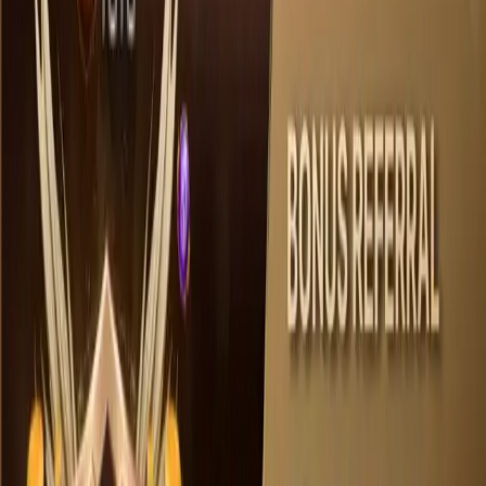
Harian 3D' ...'
Rincian
FREE SPIN 17✘ SPESIAL
PRAGMATIC
🎰✨ FREE SPIN 17✘ SPESIAL PRAGMATIC! ✨🎰 Khusus
untuk semua member baru & lama! Nikmati 17x
Putaran' ...'
Rincian
CASHBACK SPESIAL - SUPER RICH
Cashback Spesial – Super Rich Promosi Cashback ini
hanya untuk: • PERMAINAN: Semua Game Provider
Sup' ...'
Rincian
LUCKYSPIN!! RODA BONUS
MINGGUAN