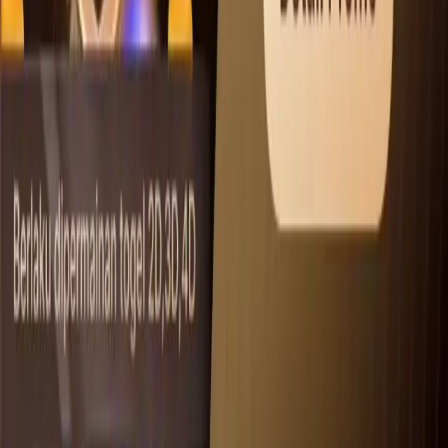
dikirimkan melalui sistem. Dengan begitu, risiko
kebocoran data dapat diminimalkan secara maksimal.
Selain itu, platform ini juga didukung oleh sistem
monitoring otomatis yang
bekerja 24 jam
. Sistem ini
berfungsi untuk mendeteksi aktivitas mencurigakan
dan menjaga agar operasional tetap berjalan dengan
normal. Dengan adanya pemantauan berkelanjutan,
stabilitas layanan dapat selalu terjaga.
Dengan kombinasi antara
transaksi cepat
, sistem
keamanan yang kuat, dan server yang stabil,
ASUSTOTO memberikan pengalaman platform
online yang lebih andal. Pengguna dapat menikmati
layanan dengan lebih tenang karena setiap proses
telah dirancang untuk mengutamakan kenyamanan
dan perlindungan data secara menyeluruh.
Lihat Semua