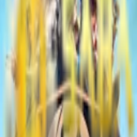
ASUSTOTO
dikenal sebagai platform online yang
mengutamakan kecepatan dan keamanan dalam
setiap proses transaksinya. Dengan dukungan sistem
teknologi modern, setiap aktivitas pengguna dapat
diproses secara real-time tanpa hambatan yang
berarti. Hal ini memberikan pengalaman penggunaan
yang lebih efisien dan nyaman.
Salah satu keunggulan utama platform ini adalah
sistem transaksi yang telah dioptimalkan untuk
berjalan secara cepat. Proses deposit maupun
penarikan dana dirancang agar tidak memerlukan
waktu lama, sehingga pengguna dapat menikmati
layanan tanpa menunggu terlalu lama. Infrastruktur
server yang stabil
juga membantu menjaga
kelancaran setiap aktivitas.